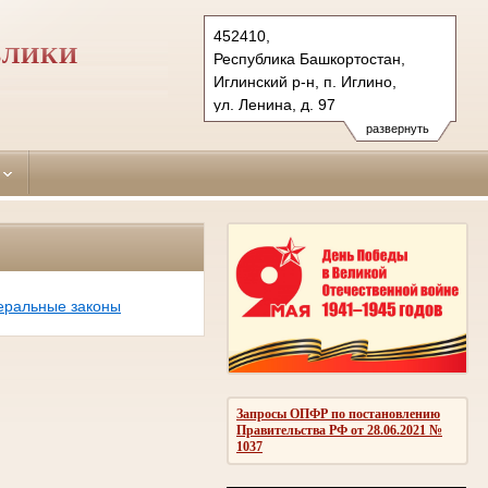
452410,
БЛИКИ
Республика Башкортостан,
Иглинский р-н, п. Иглино,
ул. Ленина, д. 97
Тел.: (34795) 2-12-42
развернуть
iglinsky.bkr@sudrf.ru
еральные законы
Запросы ОПФР по постановлению
Правительства РФ от 28.06.2021 №
1037