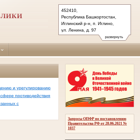
452410,
БЛИКИ
Республика Башкортостан,
Иглинский р-н, п. Иглино,
ул. Ленина, д. 97
Тел.: (34795) 2-12-42
развернуть
iglinsky.bkr@sudrf.ru
дению и урегулированию
 сфере противодействия
язанных с
Запросы ОПФР по постановлению
Правительства РФ от 28.06.2021 №
1037